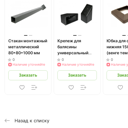
Стакан монтажный
Крепеж для
Юбка для 
металлический
балясины
нижняя 15
80*80*1000 мм
универсальный
(венге те
ПНД 20*25*70 мм
0
0
0
Наличие уточняйте
Наличие уточняйте
Наличие 
Заказать
Заказать
Зака
Назад к списку