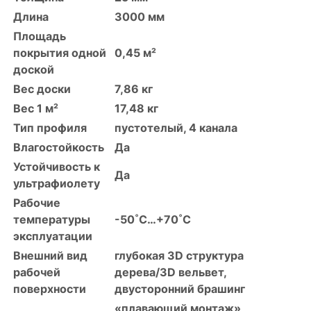
Длина
3000 мм
Площадь
покрытия одной
0,45 м²
доской
Вес доски
7,86 кг
Вес 1 м²
17,48 кг
Тип профиля
пустотелый, 4 канала
Влагостойкость
Да
Устойчивость к
Да
ультрафиолету
Рабочие
температуры
-50˚С…+70˚С
эксплуатации
Внешний вид
глубокая 3D структура
рабочей
дерева/3D вельвет,
поверхности
двусторонний брашинг
«плавающий монтаж»,