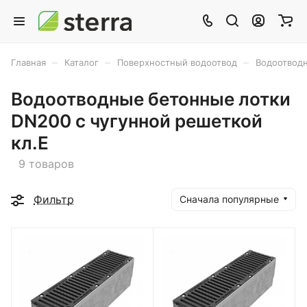
–
–
–
Главная
Каталог
Поверхностный водоотвод
Водоотводн
Водоотводные бетонные лотки
DN200 c чугунной решеткой
кл.E
9 товаров
Фильтр
Сначала популярные