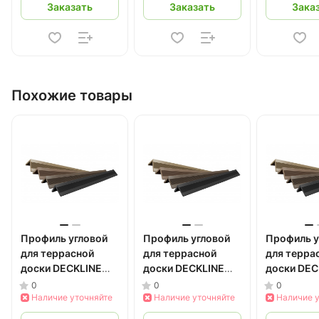
Заказать
Заказать
Зака
Похожие товары
Профиль угловой
Профиль угловой
Профиль у
для террасной
для террасной
для терра
доски DECKLINE
доски DECKLINE
доски DEC
40*40*3000 мм
40*40*3000 мм
40*40*30
0
0
0
ДПК (серый) 3 м
Наличие уточняйте
ДПК (черный) 3 м
Наличие уточняйте
ДПК (бук) 
Наличие 