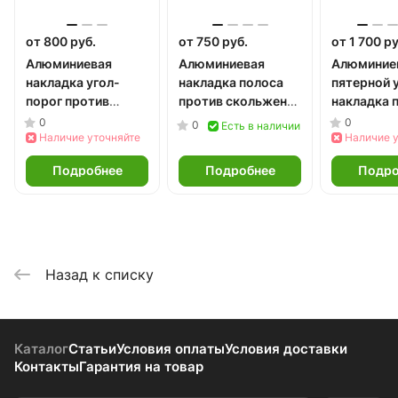
от 800 руб.
от 750 руб.
от 1 700 ру
Алюминиевая
Алюминиевая
Алюминие
накладка угол-
накладка полоса
пятерной у
порог против
против скольжения
накладка 
скольжения
тройной 100 мм
скольжени
0
0
0
Есть в наличии
тройной 98 мм
Наличие уточняйте
Наличие 
Подробнее
Подробнее
Подро
Назад к списку
Каталог
Статьи
Условия оплаты
Условия доставки
Контакты
Гарантия на товар