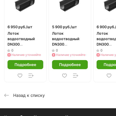
6 950 руб./
шт
5 900 руб./
шт
6 900 руб.
Лоток
Лоток
Лоток
водоотводный
водоотводный
водоотво
DN300
DN300
DN300
пластиковый h480
пластиковый h280
пластиков
0
0
0
Наличие уточняйте
Наличие уточняйте
Наличие 
Подробнее
Подробнее
Подро
Назад к списку