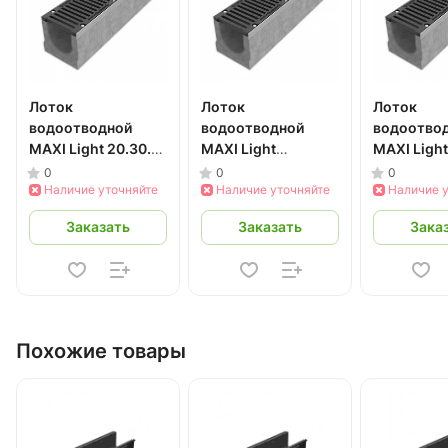
Лоток
Лоток
Лоток
водоотводной
водоотводной
водоотво
MAXI Light 20.30.41
MAXI Light
MAXI Light
бетонный DN200
20.30.39 бетонный
20.30.36 
0
0
0
Наличие уточняйте
DN200
Наличие уточняйте
DN200
Наличие 
Заказать
Заказать
Зака
Похожие товары