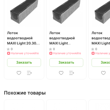
Лоток
Лоток
Лоток
водоотводной
водоотводной
водоотво
MAXI Light 20.30.41
MAXI Light
MAXI Light
бетонный DN200
20.30.39 бетонный
20.30.36 
0
0
0
Наличие уточняйте
DN200
Наличие уточняйте
DN200
Наличие 
Заказать
Заказать
Зака
Похожие товары