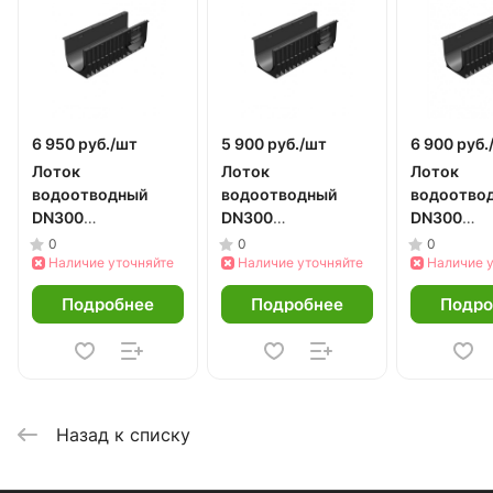
6 950 руб./
шт
5 900 руб./
шт
6 900 руб.
Лоток
Лоток
Лоток
водоотводный
водоотводный
водоотво
DN300
DN300
DN300
пластиковый h480
пластиковый h280
пластиков
0
0
0
Наличие уточняйте
Наличие уточняйте
Наличие 
Подробнее
Подробнее
Подро
Назад к списку