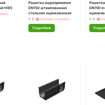
ный
Решетка водоприемная
Решетка
й h185
DN150 штампованная
DN150 я
стальная оцинкованная
оцинков
няйте
0
Наличие уточняйте
0
На
Подробнее
Подро