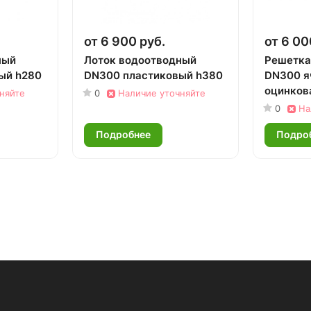
от 6 900 руб.
от 6 00
ный
Лоток водоотводный
Решетка
ый h280
DN300 пластиковый h380
DN300 я
оцинков
няйте
0
Наличие уточняйте
0
На
Подробнее
Подро