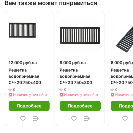
Вам также может понравиться
12 000 руб./
шт
9 000 руб./
шт
6 000 руб.
Решетка
Решетка
Решетка
водоприемная
водоприемная
водоприе
СЧ-20 750х400
СЧ-20 750х300
СЧ-20 75
0
0
0
Наличие уточняйте
Наличие уточняйте
Наличие 
Подробнее
Подробнее
Подро