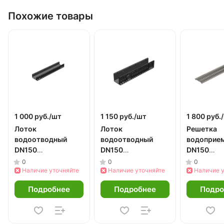
Похожие товары
1 000 руб./
шт
1 150 руб./
шт
1 800 руб./
Лоток
Лоток
Решетка
водоотводный
водоотводный
водоприе
DN150
DN150
DN150
пластиковый h100
пластиковый h185
штампова
0
0
0
Наличие уточняйте
Наличие уточняйте
стальная
Наличие 
оцинкован
Подробнее
Подробнее
Подро