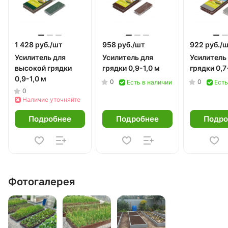
1 428 руб./
шт
958 руб./
шт
922 руб./
ш
Усилитель для
Усилитель для
Усилитель
высокой грядки
грядки 0,9-1,0 м
грядки 0,7
0,9-1,0 м
0
0
Есть в наличии
Есть
0
Наличие уточняйте
Подробнее
Подробнее
Подро
Фотогалерея