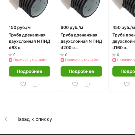
150 руб./
м
600 руб./
м
450 руб./
м
Труба дренажная
Труба дренажная
Труба дре
двухслойная N ПНД
двухслойная N ПНД
двухслойн
d63 с
d200 с
d160 с
перфорацией, в
перфорацией, в
перфораци
0
0
0
фильтре
Наличие уточняйте
фильтре (40м)
Наличие уточняйте
фильтре (
Наличие 
Подробнее
Подробнее
Подро
Назад к списку