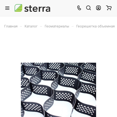
–
–
–
Главная
Каталог
Геоматериалы
Георешетка объемная