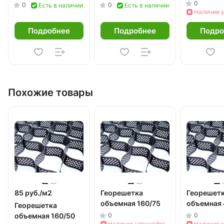
0
0
0
Есть в наличии
Есть в наличии
Наличие 
Подробнее
Подробнее
Подро
Похожие товары
85 руб./
м2
Георешетка
Георешет
объемная 160/75
объемная 
Георешетка
объемная 160/50
0
0
Наличие уточняйте
Наличие 