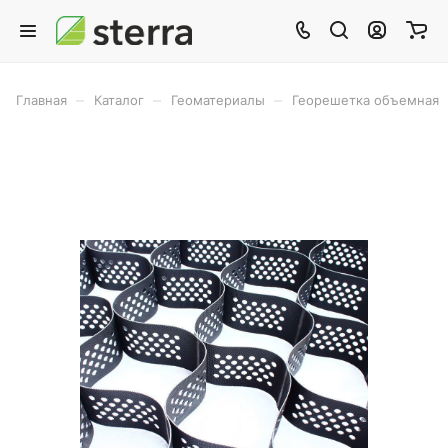
–
–
–
Главная
Каталог
Геоматериалы
Георешетка объемная