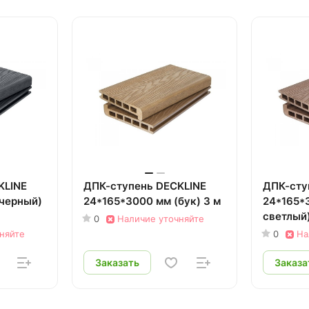
KLINE
ДПК-ступень DECKLINE
ДПК-сту
(черный)
24*165*3000 мм (бук) 3 м
24*165*
светлый)
0
Наличие уточняйте
няйте
0
На
Заказать
Заказа