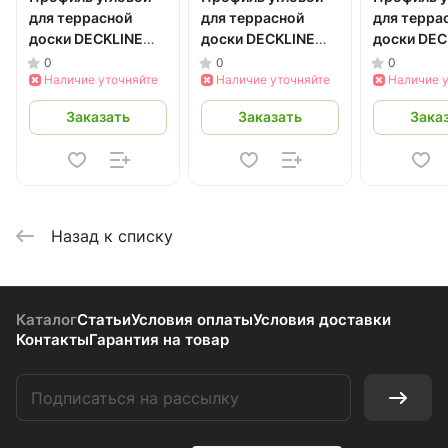
для террасной
для террасной
для терра
доски DECKLINE
доски DECKLINE
доски DEC
40*40*3000 мм
40*40*3000 мм
40*40*30
0
0
0
ДПК (серый) 3 м
Наличие уточняйте
ДПК (черный) 3 м
Наличие уточняйте
ДПК (бук) 
Наличие 
Заказать
Заказать
Зака
Назад к списку
Каталог
Статьи
Условия оплаты
Условия доставки
Контакты
Гарантия на товар