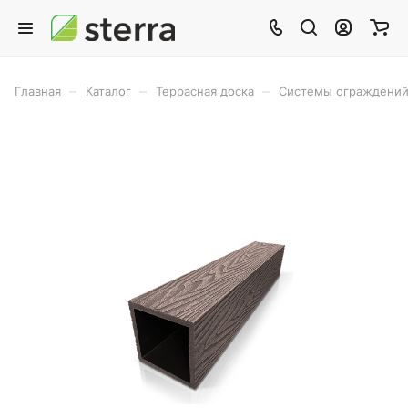
–
–
–
Главная
Каталог
Террасная доска
Системы ограждений 