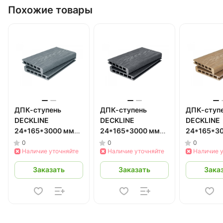
Похожие товары
ДПК-ступень
ДПК-ступень
ДПК-ступ
DECKLINE
DECKLINE
DECKLINE
24*165*3000 мм
24*165*3000 мм
24*165*3
(серый) 3 м
(черный) 3 м
(бук) 3 м
0
0
0
Наличие уточняйте
Наличие уточняйте
Наличие 
Заказать
Заказать
Зака