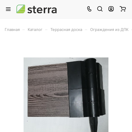
–
–
–
Главная
Каталог
Террасная доска
Ограждения из ДПК