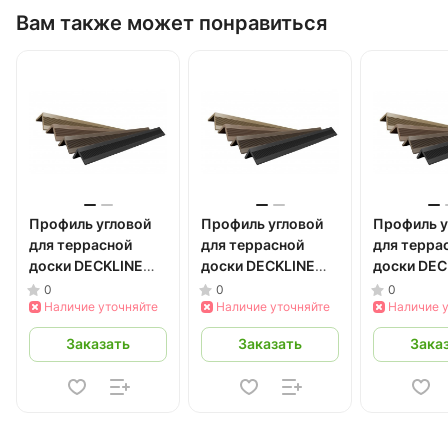
Вам также может понравиться
Профиль угловой
Профиль угловой
Профиль у
для террасной
для террасной
для терра
доски DECKLINE
доски DECKLINE
доски DEC
40*40*3000 мм
40*40*3000 мм
40*40*30
0
0
0
ДПК (серый) 3 м
Наличие уточняйте
ДПК (черный) 3 м
Наличие уточняйте
ДПК (бук) 
Наличие 
Заказать
Заказать
Зака