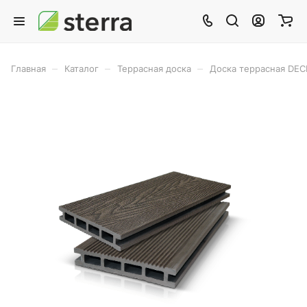
–
–
–
Главная
Каталог
Террасная доска
Доска террасная DEC