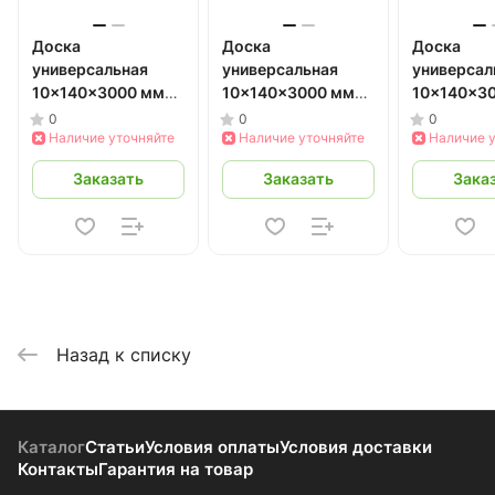
Доска
Доска
Доска
универсальная
универсальная
универсал
10x140x3000 мм
10x140x3000 мм
10x140x3
(серый) 3 м
(серый)
(черный) 3
0
0
0
Наличие уточняйте
Наличие уточняйте
Наличие 
Заказать
Заказать
Зака
Назад к списку
Каталог
Статьи
Условия оплаты
Условия доставки
Контакты
Гарантия на товар