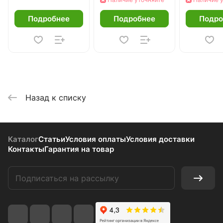
2х20
2х20
1х10
Подробнее
Подробнее
Подро
Назад к списку
Каталог
Статьи
Условия оплаты
Условия доставки
Контакты
Гарантия на товар