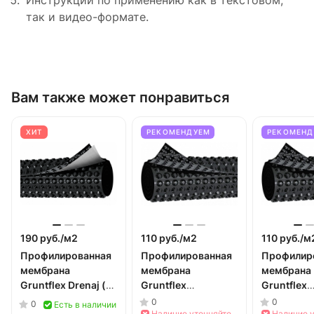
Инструкции по применению как в текстовом,
так и видео-формате.
Вам также может понравиться
ХИТ
РЕКОМЕНДУЕМ
РЕКОМЕНД
190 руб./
м2
110 руб./
м2
110 руб./
м
Профилированная
Профилированная
Профилир
мембрана
мембрана
мембрана
Gruntflex Drenaj (c
Gruntflex
Gruntflex
геотекстилем)
Fundament Base
Fundament
0
0
0
Есть в наличии
Наличие уточняйте
Наличие 