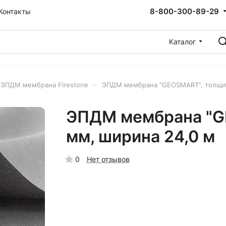
8-800-300-89-29
Контакты
Каталог
–
ЭПДМ мембрана Firestone
ЭПДМ мембрана "GEOSMART", толщина
ЭПДМ мембрана "GE
мм, ширина 24,0 м
0
Нет отзывов