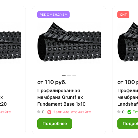
РЕКОМЕНДУЕМ
ХИТ
от 110 руб.
от 100 
Профилированная
Профили
ex
мембрана Gruntflex
мембрана
х20
Fundament Base 1х10
Landshaf
няйте
0
Наличие уточняйте
0
Ес
Подробнее
Подро